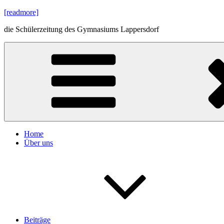
Zum
[readmore]
Inhalt
die Schülerzeitung des Gymnasiums Lappersdorf
springen
Home
Über uns
Beiträge