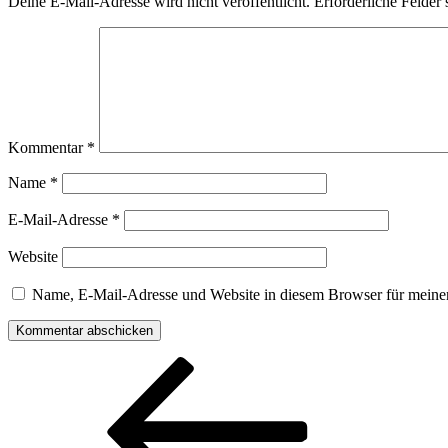
Deine E-Mail-Adresse wird nicht veröffentlicht.
Erforderliche Felder 
Kommentar
*
Name
*
E-Mail-Adresse
*
Website
Name, E-Mail-Adresse und Website in diesem Browser für meine
Beitragsnavigation
Vorheriger
Beitrag